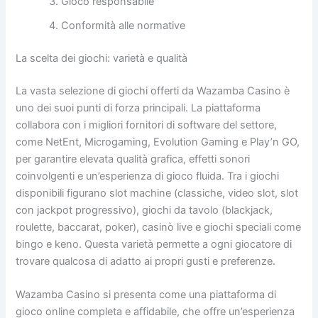
Gioco responsabile
Conformità alle normative
La scelta dei giochi: varietà e qualità
La vasta selezione di giochi offerti da Wazamba Casino è
uno dei suoi punti di forza principali. La piattaforma
collabora con i migliori fornitori di software del settore,
come NetEnt, Microgaming, Evolution Gaming e Play’n GO,
per garantire elevata qualità grafica, effetti sonori
coinvolgenti e un’esperienza di gioco fluida. Tra i giochi
disponibili figurano slot machine (classiche, video slot, slot
con jackpot progressivo), giochi da tavolo (blackjack,
roulette, baccarat, poker), casinò live e giochi speciali come
bingo e keno. Questa varietà permette a ogni giocatore di
trovare qualcosa di adatto ai propri gusti e preferenze.
Wazamba Casino si presenta come una piattaforma di
gioco online completa e affidabile, che offre un’esperienza