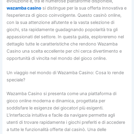
evoluzione e, tra le numerose piattaforme disponibili,
wazamba casino
si distingue per la sua offerta innovativa e
l’esperienza di gioco coinvolgente. Questo casinò online,
con la sua attenzione all’utente e la vasta selezione di
giochi, sta rapidamente guadagnando popolarità tra gli
appassionati del settore. In questa guida, esploreremo nel
dettaglio tutte le caratteristiche che rendono Wazamba
Casino una scelta eccellente per chi cerca divertimento e
opportunità di vincita nel mondo del gioco online.
Un viaggio nel mondo di Wazamba Casino: Cosa lo rende
speciale?
Wazamba Casino si presenta come una piattaforma di
gioco online moderna e dinamica, progettata per
soddisfare le esigenze dei giocatori più esigenti.
L’interfaccia intuitiva e facile da navigare permette agli
utenti di trovare rapidamente i giochi preferiti e di accedere
a tutte le funzionalità offerte dal casinò. Una delle