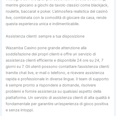
mentre giocano a giochi da tavolo classici come blackjack,
roulette, baccarat e poker. L’atmosfera realistica del casinò
live, combinata con la comodità di giocare da casa, rende
questa esperienza unica e indimenticabile.
Assistenza clienti: sempre a tua disposizione
Wazamba Casino pone grande attenzione alla
soddisfazione dei propri clienti e offre un servizio di
assistenza clienti efficiente e disponibile 24 ore su 24, 7
giorni su 7. Gli utenti possono contattare l’assistenza clienti
tramite chat live, e-mail o telefono, e ricevere assistenza
rapida e professionale in diverse lingue. Il team di supporto
è sempre pronto a rispondere a domande, risolvere
problemi e fornire assistenza su qualsiasi aspetto della
piattaforma. Un servizio di assistenza clienti di alta qualità è
fondamentale per garantire un’esperienza di gioco positiva
e senza intoppi.