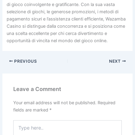
di gioco coinvolgente e gratificante. Con la sua vasta
selezione di giochi, le generose promozioni, i metodi di
pagamento sicuri e l’assistenza clienti efficiente, Wazamba
Casino si distingue dalla concorrenza e si posiziona come
una scelta eccellente per chi cerca divertimento e
opportunità di vincita nel mondo del gioco online.
PREVIOUS
NEXT
Leave a Comment
Your email address will not be published.
Required
fields are marked
*
Type
here..