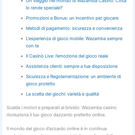
Un viaggio nel mondo di Wazamba Casino: Cosa
lo rende speciale?
Promozioni e Bonus: un incentivo per giocare
Metodi di pagamento: sicurezza e convenienza
L’esperienza di gioco mobile: Wazamba sempre
con te
Il Casinò Live: l’emozione del gioco reale
Assistenza clienti: sempre a tua disposizione
Sicurezza e Regolamentazione: un ambiente di
gioco protetto
La scelta dei giochi: varietà e qualità
Scalda i motori e preparati al brivido: Wazamba casino
rivoluziona il tuo gioco dazzardo preferito online.
Il mondo del gioco d’azzardo online è in continua