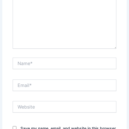
Name*
Email*
Website
Save my name, email, and website in this browser