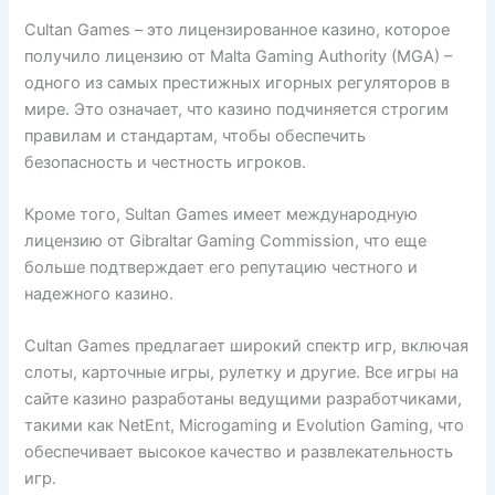
Сultan Games – это лицензированное казино, которое
получило лицензию от Malta Gaming Authority (MGA) –
одного из самых престижных игорных регуляторов в
мире. Это означает, что казино подчиняется строгим
правилам и стандартам, чтобы обеспечить
безопасность и честность игроков.
Кроме того, Sultan Games имеет международную
лицензию от Gibraltar Gaming Commission, что еще
больше подтверждает его репутацию честного и
надежного казино.
Сultan Games предлагает широкий спектр игр, включая
слоты, карточные игры, рулетку и другие. Все игры на
сайте казино разработаны ведущими разработчиками,
такими как NetEnt, Microgaming и Evolution Gaming, что
обеспечивает высокое качество и развлекательность
игр.