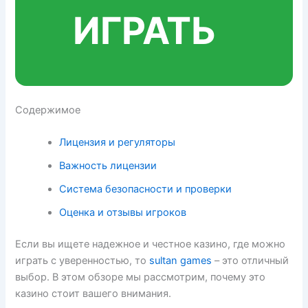
ИГРАТЬ
Содержимое
Лицензия и регуляторы
Важность лицензии
Система безопасности и проверки
Оценка и отзывы игроков
Если вы ищете надежное и честное казино, где можно
играть с уверенностью, то
sultan games
– это отличный
выбор. В этом обзоре мы рассмотрим, почему это
казино стоит вашего внимания.